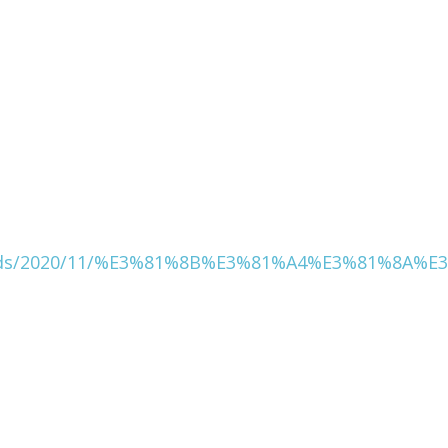
oads/2020/11/%E3%81%8B%E3%81%A4%E3%81%8A