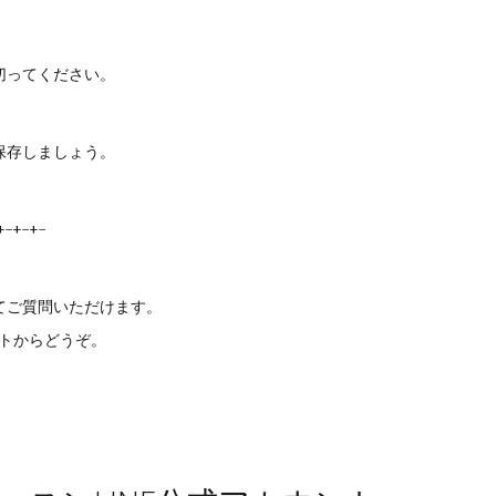
切ってください。
で保存しましょう。
+-+-+-
てご質問いただけます。
ントからどうぞ。