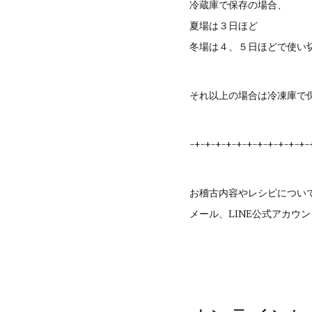
冷蔵庫で保存の場合、
夏場は３日ほど
冬場は４、５日ほどで使い
それ以上の場合は冷凍庫
-+-+-+-+-+-+-+-+-+-+-+-
お稽古内容やレシピについ
メール、LINE公式アカウ