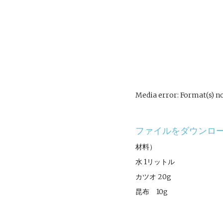
Media error: Format(s) no
ファイルをダウンロード: ht
材料）
水 1リットル
00:00
カツオ 20g
昆布 10g
ボリューム調節に