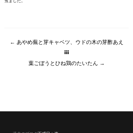
煮ました。
Post
navigation
←
あやめ蕪と芽キャベツ、ウドの木の芽酢あえ
葉ごぼうとひね鶏のたいたん
→