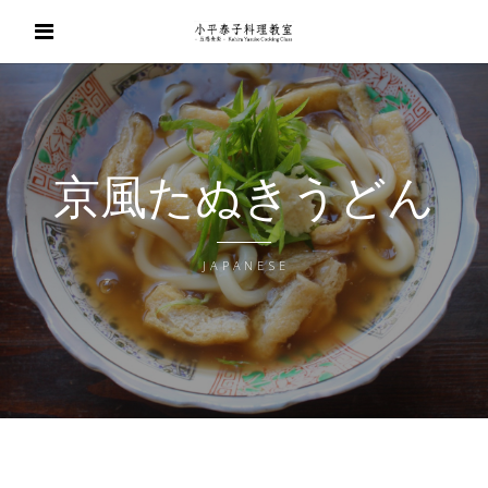
京風たぬきうどん
JAPANESE