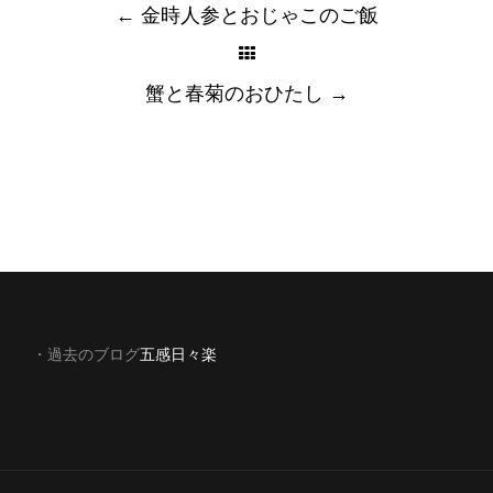
navigation
←
金時人参とおじゃこのご飯
蟹と春菊のおひたし
→
・過去のブログ
五感日々楽