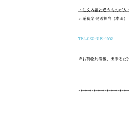
・注文内容と違うものが入
五感食楽 発送担当（本田）
TEL:080-3119-1658
※お荷物到着後、出来るだ
-+-+-+-+-+-+-+-+-+-+-+-