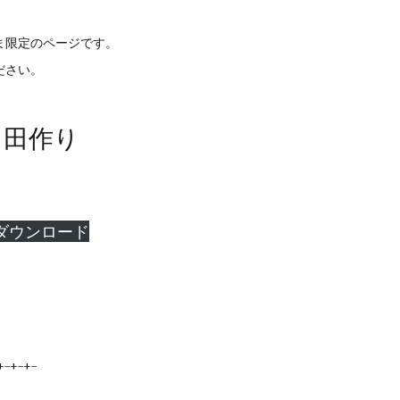
ま限定のページです。
ださい。
月 田作り
ダウンロード
+-+-+-