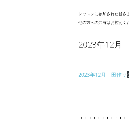
レッスンに参加された皆さ
他の方への共有はお控えく
2023年12
2023年12月 田作り
-+-+-+-+-+-+-+-+-+-+-+-