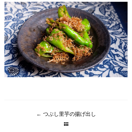
Post
navigation
←
つぶし里芋の揚げ出し