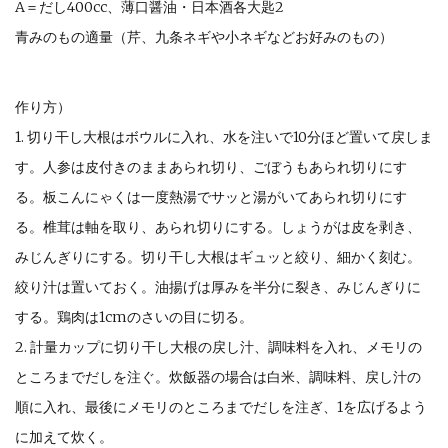
A＝だし400cc、薄口醤油・日本酒各大匙2
青みのもの適量（芹、九条ネギや小ネギなどお好みのもの）
作り方）
1. 切り干し大根はボウルに入れ、水を注いで10分ほど置いて戻しま
す。人参は皮付きのままあられ切り、ごぼうもあられ切りにす
る。板こんにゃくは一度熱湯でサッと湯がいてあられ切りにす
る。椎茸は軸を取り、あられ切りにする。しょうがは皮を剥き、
みじんぎりにする。切り干し大根はギュッと絞り、細かく刻む。
絞り汁は置いておく。油揚げは厚みを半分に裂き、みじんぎりに
する。鶏肉は1cmのさいの目に切る。
2. 計量カップに切り干し大根の戻し汁、調味料を入れ、メモリの
ところまでだしを注ぐ。炊飯器の場合は白米、調味料、戻し汁の
順に入れ、最後にメモリのところまでだしを注ぎ、1を広げるよう
に加えて炊く。