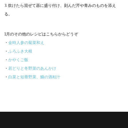
3. 炊けたら混ぜて器に盛り付け、刻んだ芹や青みのものを添え
る。
1月のその他のレシピはこちらからどうぞ
・
金時人参の菊菜和え
・
ふろふき大根
・
かやくご飯
・
若どりと冬野菜のあんかけ
・
白菜と短冊野菜、鰤の酒粕汁