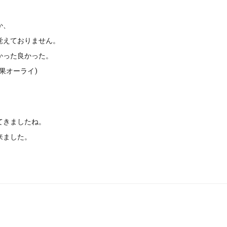
か、
覚えておりません。
かった良かった。
果オーライ)
てきましたね。
来ました。