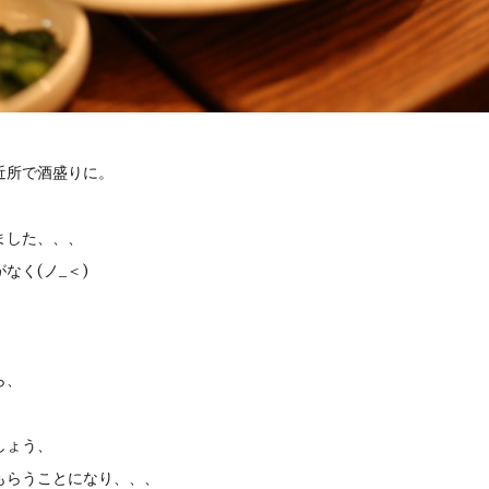
近所で酒盛りに。
ました、、、
なく(ノ_＜)
ら、
しょう、
もらうことになり、、、