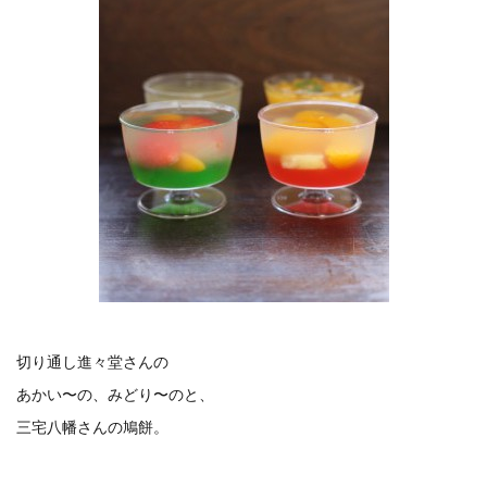
切り通し進々堂さんの
あかい〜の、みどり〜のと、
三宅八幡さんの鳩餅。