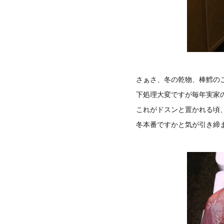
さぁさ、冬の乾物、棒鱈の
下処理大変ですが毎年実家
これがドスンと置かれる頃
冬本番ですかと気が引き締