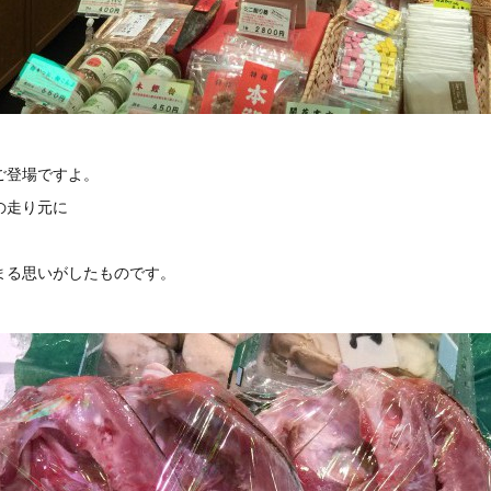
ご登場ですよ。
の走り元に
、
まる思いがしたものです。