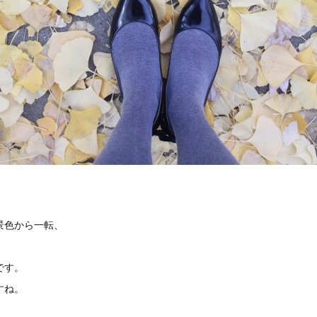
景色から一転、
です。
すね。