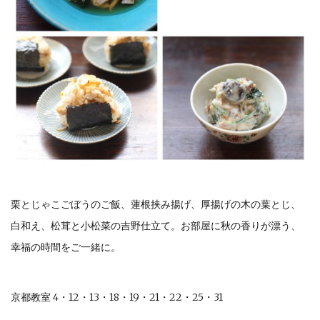
栗とじゃこごぼうのご飯、蓮根挟み揚げ、厚揚げの木の葉とじ、
白和え、松茸と小松菜の吉野仕立て。お部屋に秋の香りが漂う、
幸福の時間をご一緒に。
京都教室 4・12・13・18・19・21・22・25・31