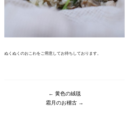
ぬくぬくのおこわをご用意してお待ちしております。
Post
navigation
←
黄色の絨毯
霜月のお稽古
→